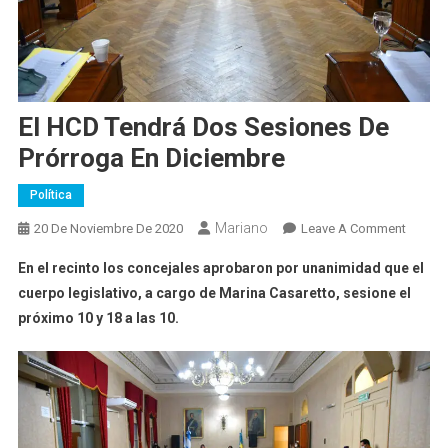
El HCD Tendrá Dos Sesiones De
Prórroga En Diciembre
Política
Mariano
On
20 De Noviembre De 2020
Leave A Comment
El
En el recinto los concejales aprobaron por unanimidad que el
HCD
cuerpo legislativo, a cargo de Marina Casaretto, sesione el
Tendrá
próximo 10 y 18 a las 10.
Dos
Sesion
De
Prórro
En
Diciem