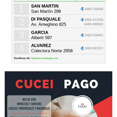
1
SAN MARTIN
3489 239566
San Martín 298
2
DI PASQUALE
3489 423350
Av. Ameghino 825
3489 488800
3
GARCIA
3489 538461
Alberti 597
4
ALVAREZ
3489 663557
Colectora Norte 2858
Gentileza de:
farmacias.encampana.com