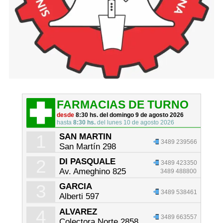
FARMACIAS DE TURNO
desde
8:30 hs. del domingo 9 de agosto 2026
hasta
8:30 hs.
del lunes 10 de agosto 2026
1
SAN MARTIN
3489 239566
San Martín 298
2
DI PASQUALE
3489 423350
Av. Ameghino 825
3489 488800
3
GARCIA
3489 538461
Alberti 597
4
ALVAREZ
3489 663557
Colectora Norte 2858