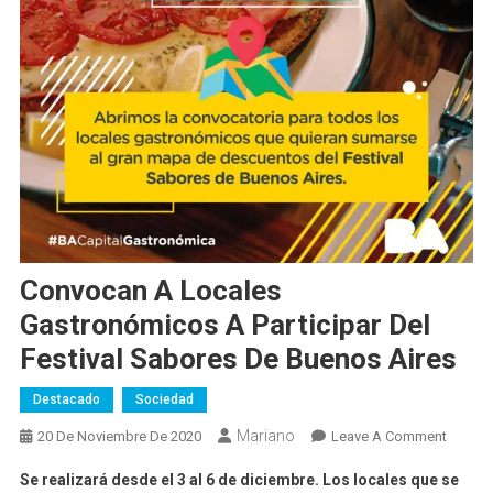
Convocan A Locales
Gastronómicos A Participar Del
Festival Sabores De Buenos Aires
Destacado
Sociedad
Mariano
On
20 De Noviembre De 2020
Leave A Comment
Convo
Se realizará desde el 3 al 6 de diciembre. Los locales que se
A