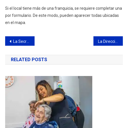
Si el local tiene más de una franquicia, se requiere completar una
por formulario. De este modo, pueden aparecer todas ubicadas
en el mapa.
Navegación
La Secretaría de Salud lanza una nueva campaña de prevención contra el dengue
La Dirección de Tránsito secuestró dos vehículos por alcoholemia positiva
de
RELATED POSTS
entradas