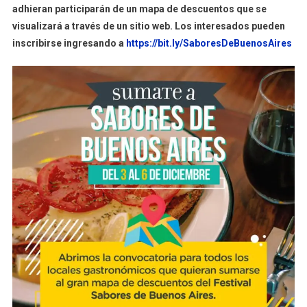
adhieran participarán de un mapa de descuentos que se
Locale
visualizará a través de un sitio web. Los interesados pueden
Gastro
inscribirse ingresando a
https://bit.ly/SaboresDeBuenosAires
A
Partici
Del
Festiva
Sabore
De
Bueno
Aires