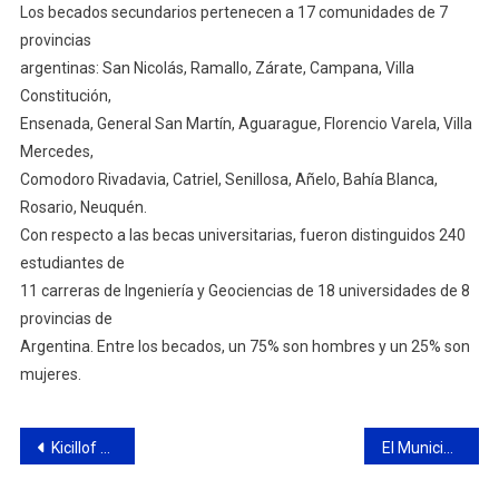
Los becados secundarios pertenecen a 17 comunidades de 7
provincias
argentinas: San Nicolás, Ramallo, Zárate, Campana, Villa
Constitución,
Ensenada, General San Martín, Aguarague, Florencio Varela, Villa
Mercedes,
Comodoro Rivadavia, Catriel, Senillosa, Añelo, Bahía Blanca,
Rosario, Neuquén.
Con respecto a las becas universitarias, fueron distinguidos 240
estudiantes de
11 carreras de Ingeniería y Geociencias de 18 universidades de 8
provincias de
Argentina. Entre los becados, un 75% son hombres y un 25% son
mujeres.
Navegación
Kicillof encabezó la reunión del espacio de Producción y Trabajo
El Municipio ultima detalles para el lanzamiento de la Academia de Emprendedores Jóvenes Campana
de