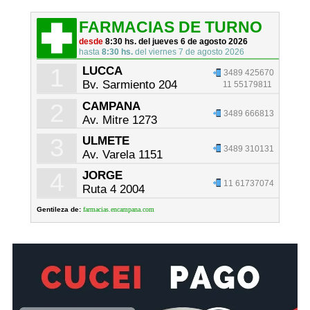
FARMACIAS DE TURNO
desde
8:30 hs. del jueves 6 de agosto 2026
hasta
8:30 hs.
del viernes 7 de agosto 2026
1
LUCCA
3489 425670
Bv. Sarmiento 204
11 55179811
2
CAMPANA
3489 666813
Av. Mitre 1273
3
ULMETE
3489 310131
Av. Varela 1151
4
JORGE
11 61737074
Ruta 4 2004
Gentileza de:
farmacias.encampana.com