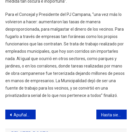
medida tan oscura e inoportuna”.
Para el Concejal y Presidente del PJ Campana, “una vez más lo
volvieron a hacer: aumentaron las tasas de manera
desproporcionada, para malgastar el dinero de los vecinos. Para
fugarlo a través de empresas tan foráneas como los propios
funcionarios que las contratan. Se trata de trabajo realizado por
empleados municipales, que hoy son corridos sin importarles
nada. Al igual que ocurrió en otros sectores, como parques y
jardines, o en los corralones, donde tareas realizadas por mano
de obra campanense fue tercerizada dejando millones de pesos
en manos de empresarios. La Municipalidad dejó de ser una
fuente de trabajo para los vecinos, y se convirtió en una
privatizadora serial de lo que nos pertenece a todos” finalizó.
Navegación
Apuñalaron a un vecino en el B° San Felipe
Hasta siempre doctor Ruben Perea
de