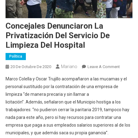
Concejales Denunciaron La
Privatización Del Servicio De
Limpieza Del Hospital
Política
Mariano
On
20 De Octubre De 2020
Leave A Comment
Concejale
Marco Colella y Oscar Trujillo acompañaron a las mucamas y el
Denunciar
personal sustituido por la contratación de una empresa de
La
limpieza “de manera precaria y sin llamar a
Privatizac
licitación”. Además, señalaron que el Municipio hostiga a los
Del
Servicio
trabajadores: “no pudieron cerrar la paritaria 2019, tampoco hay
De
nada para este año, pero si hay recursos para contratar una
Limpieza
empresa que paga a sus empleados salarios superiores al de los
Del
municipales, y que además saca su propia ganancia”.
Hospital