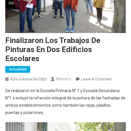
Finalizaron Los Trabajos De
Pinturas En Dos Edificios
Escolares
Actualidad
Mariano
On
9 De Octubre De 2020
Leave A Comment
Finalizaron
Se realizaron en la Escuela Primaria N° 1 y Escuela Secundaria
Los
N°1 e incluyó la refacción integral de la pintura de las fachadas de
Trabajos
ambos establecimientos como también las rejas, pasillos,
De
puertas y pizarrones.
Pinturas
En
Dos