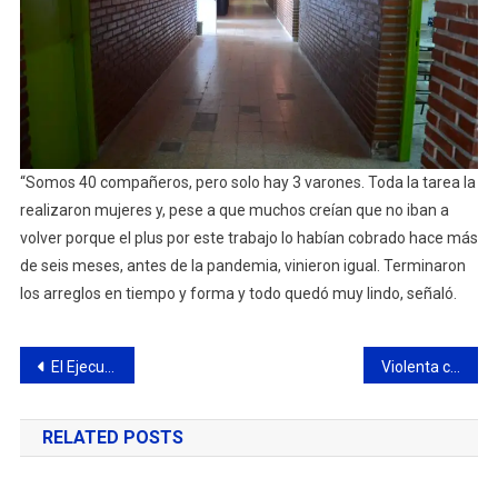
“Somos 40 compañeros, pero solo hay 3 varones. Toda la tarea la
realizaron mujeres y, pese a que muchos creían que no iban a
volver porque el plus por este trabajo lo habían cobrado hace más
de seis meses, antes de la pandemia, vinieron igual. Terminaron
los arreglos en tiempo y forma y todo quedó muy lindo, señaló.
Navegación
El Ejecutivo analiza otorgar un bono especial para los municipales que trabajaron en la pandemia
Violenta colisión en Ameghino y Moreno
de
RELATED POSTS
entradas