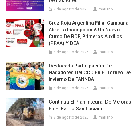
De Las Artes”
8 de agosto de 2026
mariano
Cruz Roja Argentina Filial Campana
Abre La Inscripción A Un Nuevo
Curso De RCP, Primeros Auxilios
(PPAA) Y DEA
8 de agosto de 2026
mariano
Destacada Participación De
Nadadores Del CCC En El Torneo De
Invierno De FANNBA
8 de agosto de 2026
mariano
Continúa El Plan Integral De Mejoras
En El Barrio San Luciano
8 de agosto de 2026
mariano