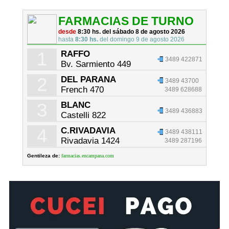
FARMACIAS DE TURNO
desde
8:30 hs. del sábado 8 de agosto 2026
hasta
8:30 hs.
del domingo 9 de agosto 2026
1
RAFFO
3489 422871
Bv. Sarmiento 449
2
DEL PARANA
3489 43700
French 470
3489 628688
3
BLANC
3489 436883
Castelli 822
4
C.RIVADAVIA
3489 438111
Rivadavia 1424
3489 287196
Gentileza de:
farmacias.encampana.com