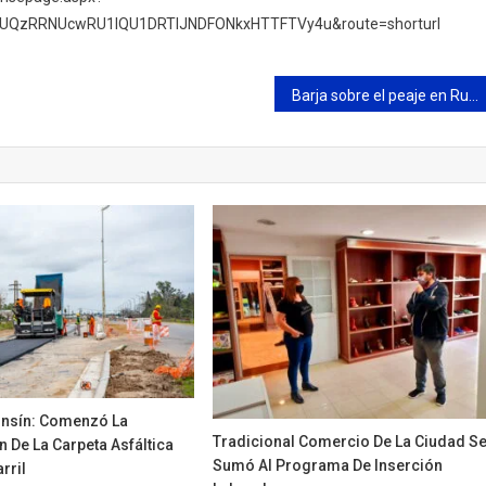
UQzRRNUcwRU1IQU1DRTlJNDFONkxHTTFTVy4u&route=shorturl
Barja sobre el peaje en Ruta 6 Campana: “Además de ser más caro, Kicillof dispuso que aumente cada tres meses”
onsín: Comenzó La
Tradicional Comercio De La Ciudad S
 De La Carpeta Asfáltica
Sumó Al Programa De Inserción
rril