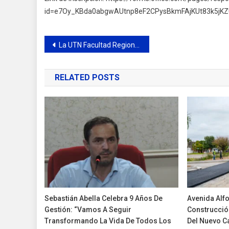
id=e7Oy_KBda0abgwAUtnp8eF2CPysBkmFAjKUt83k5jKZ
Navegación
La UTN Facultad Regional Delta abre las inscripciones para las carreras de Ingeniería del Ciclo 2027
de
RELATED POSTS
entradas
Sebastián Abella Celebra 9 Años De
Avenida Alf
Gestión: “Vamos A Seguir
Construcción
Transformando La Vida De Todos Los
Del Nuevo Ca