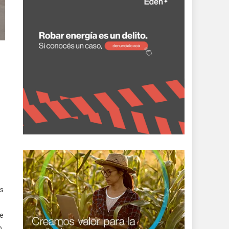
os
ne
o,