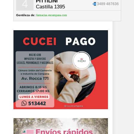
4
PITTILINI
3489 487636
Castilla 1395
Gentileza de:
farmacias.encampana.com