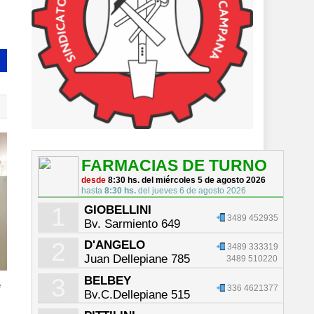
FARMACIAS DE TURNO
desde
8:30 hs. del miércoles 5 de agosto 2026
hasta
8:30 hs.
del jueves 6 de agosto 2026
1
GIOBELLINI
3489 452935
Bv. Sarmiento 649
2
D'ANGELO
3489 333319
Juan Dellepiane 785
3489 510220
3
BELBEY
e
336 4621377
Bv.C.Dellepiane 515