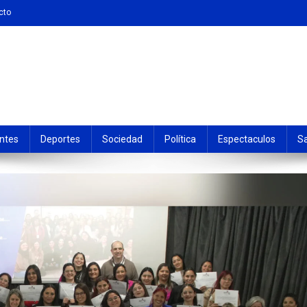
cto
ntes
Deportes
Sociedad
Política
Espectaculos
S