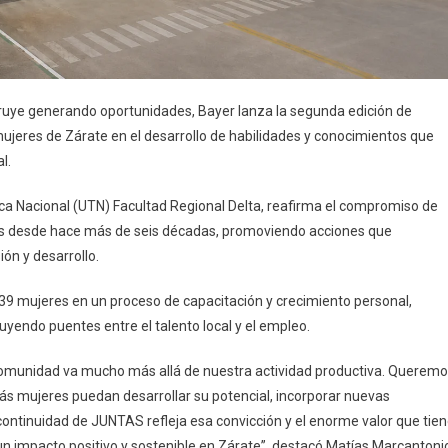
ruye generando oportunidades, Bayer lanza la segunda edición de
eres de Zárate en el desarrollo de habilidades y conocimientos que
l.
ógica Nacional (UTN) Facultad Regional Delta, reafirma el compromiso de
es desde hace más de seis décadas, promoviendo acciones que
ón y desarrollo.
9 mujeres en un proceso de capacitación y crecimiento personal,
yendo puentes entre el talento local y el empleo.
munidad va mucho más allá de nuestra actividad productiva. Querem
ás mujeres puedan desarrollar su potencial, incorporar nuevas
continuidad de JUNTAS refleja esa convicción y el enorme valor que tie
 un impacto positivo y sostenible en Zárate”, destacó Matías Marcantoni