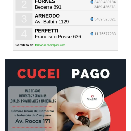
2
FORNES
3489 480184
Becerra 891
3489 426378
3
ARNEODO
3489 523021
Av. Balbín 1129
4
PERFETTI
11 75577283
Francisco Posse 636
Gentileza de:
farmacias.encampana.com