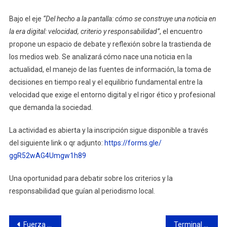
Bajo el eje
“Del hecho a la pantalla: cómo se construye una noticia en
la era digital: velocidad, criterio y responsabilidad”
, el encuentro
propone un espacio de debate y reflexión sobre la trastienda de
los medios web. Se analizará cómo nace una noticia en la
actualidad, el manejo de las fuentes de información, la toma de
decisiones en tiempo real y el equilibrio fundamental entre la
velocidad que exige el entorno digital y el rigor ético y profesional
que demanda la sociedad.
La actividad es abierta y la inscripción sigue disponible a través
del siguiente link o qr adjunto:
https://forms.gle/
ggR52wAG4Umgw1h89
Una oportunidad para debatir sobre los criterios y la
responsabilidad que guían al periodismo local.
Navegación
Fuerza Patria acompañó el acto de Promesa a la bandera en la Primaria N°23
Terminal Zárate destaca el rol de la Prefectura Naval Argentina por su labor al servicio de la navegación segura