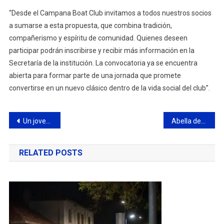
“Desde el Campana Boat Club invitamos a todos nuestros socios
a sumarse a esta propuesta, que combina tradición,
compañerismo y espíritu de comunidad. Quienes deseen
participar podrán inscribirse y recibir más información en la
Secretaría de la institución. La convocatoria ya se encuentra
abierta para formar parte de una jornada que promete
convertirse en un nuevo clásico dentro de la vida social del club”.
Navegación
Un joven fue herido de un disparo en una confrontación en el barrio Lubo
Abella destacó el “gran trabajo” que viene realizando el Club Juventud Unida
de
RELATED POSTS
entradas