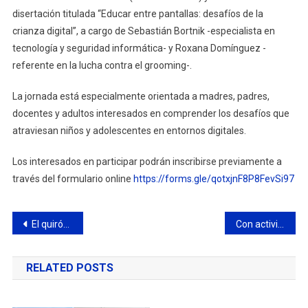
disertación titulada “Educar entre pantallas: desafíos de la
crianza digital”, a cargo de Sebastián Bortnik -especialista en
tecnología y seguridad informática- y Roxana Domínguez -
referente en la lucha contra el grooming-.
La jornada está especialmente orientada a madres, padres,
docentes y adultos interesados en comprender los desafíos que
atraviesan niños y adolescentes en entornos digitales.
Los interesados en participar podrán inscribirse previamente a
través del formulario online
https://forms.gle/qotxjnF8P8FevSi97
Navegación
El quirófano móvil del Municipio estará en Los Pioneros
Con actividades en el Parque Urbano, la ciudad celebró el “Buen Trato” hacia los adultos mayores
de
RELATED POSTS
entradas