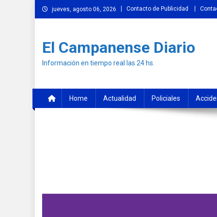
Skip
Contacto de Publicidad
Conta
jueves, agosto 06, 2026
to
content
El Campanense Diario
Información en tiempo real las 24 hs.
Home
Actualidad
Policiales
Accide