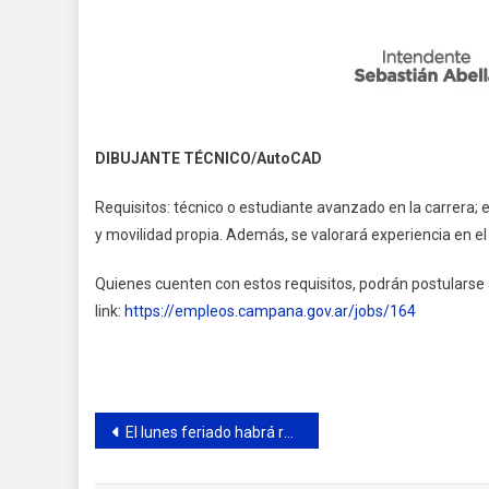
DIBUJANTE TÉCNICO/AutoCAD
Requisitos: técnico o estudiante avanzado en la carrera;
y movilidad propia. Además, se valorará experiencia en el
Quienes cuenten con estos requisitos, podrán postularse
link:
https://empleos.campana.gov.ar/jobs/164
Navegación
El lunes feriado habrá recolección domiciliaria de residuos
de