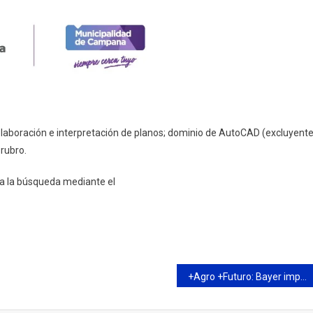
 elaboración e interpretación de planos; dominio de AutoCAD (excluyente
 rubro.
 a la búsqueda mediante el
+Agro +Futuro: Bayer impulsa la tercera edición del programa que conecta a los jóvenes con la innovación y el agro