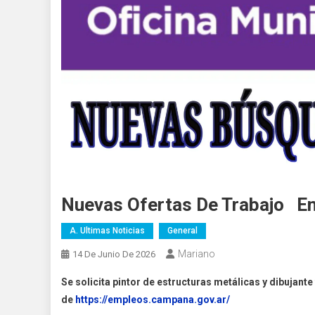
Nuevas Ofertas De Trabajo En 
A. Ultimas Noticias
General
Mariano
14 De Junio De 2026
Se solicita pintor de estructuras metálicas y dibujant
de
https://empleos.campana.gov.ar/