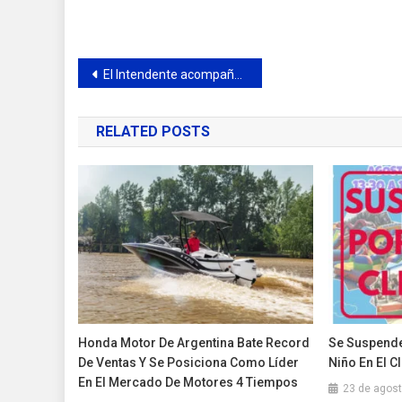
Navegación
El Intendente acompañó la celebración por los 25 años del Grupo Esperanza
de
RELATED POSTS
entradas
Honda Motor De Argentina Bate Record
Se Suspende 
De Ventas Y Se Posiciona Como Líder
Niño En El C
En El Mercado De Motores 4 Tiempos
23 de agos