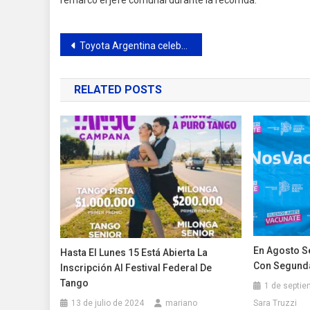
Navegación
Toyota Argentina celebró la 14° edición del Dream Car Art Contest junto a niños y niñas de todo el país
de
RELATED POSTS
entradas
En Agosto S
Hasta El Lunes 15 Está Abierta La
Con Segund
Inscripción Al Festival Federal De
Tango
1 de septie
Sara Truzzi
13 de julio de 2024
mariano