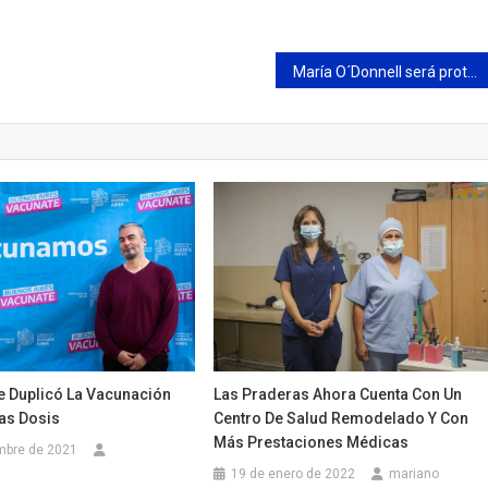
María O´Donnell será protagonista de la 6ª edición de la Feria del Libro de Campana
e Duplicó La Vacunación
Las Praderas Ahora Cuenta Con Un
as Dosis
Centro De Salud Remodelado Y Con
Más Prestaciones Médicas
mbre de 2021
19 de enero de 2022
mariano