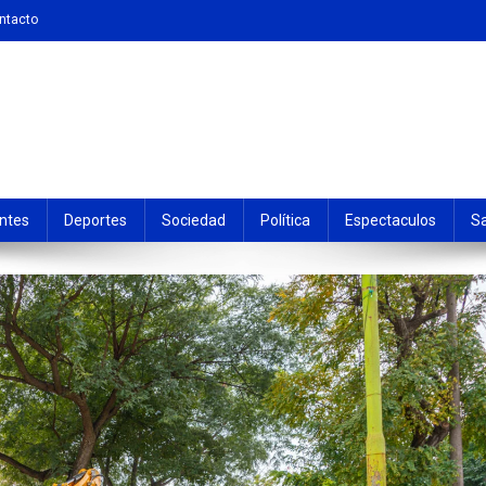
ntacto
ntes
Deportes
Sociedad
Política
Espectaculos
S