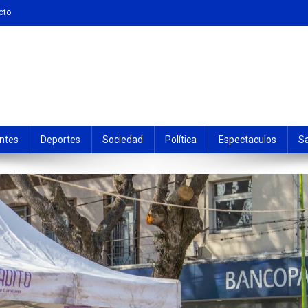
cto
ntes
Deportes
Sociedad
Política
Espectaculos
S