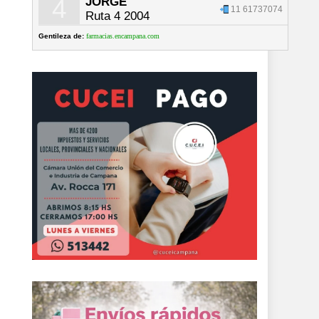
4
JORGE
11 61737074
Ruta 4 2004
Gentileza de:
farmacias.encampana.com