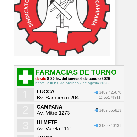
FARMACIAS DE TURNO
desde
8:30 hs. del jueves 6 de agosto 2026
hasta
8:30 hs.
del viernes 7 de agosto 2026
1
LUCCA
3489 425670
Bv. Sarmiento 204
11 55179811
2
CAMPANA
3489 666813
Av. Mitre 1273
3
ULMETE
3489 310131
Av. Varela 1151