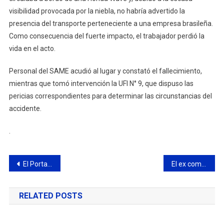
visibilidad provocada por la niebla, no habría advertido la
presencia del transporte perteneciente a una empresa brasileña.
Como consecuencia del fuerte impacto, el trabajador perdió la
vida en el acto.
Personal del SAME acudió al lugar y constató el fallecimiento,
mientras que tomó intervención la UFI N° 9, que dispuso las
pericias correspondientes para determinar las circunstancias del
accidente.
.
Navegación
El Portal de Empleo del Municipio cuenta con nuevas ofertas de trabajo
El ex combatiente Córdova le entregó al HCD un cuadro homenaje a los héroes y caídos de Malvinas
de
RELATED POSTS
entradas