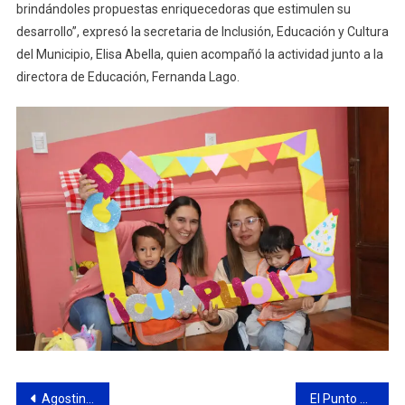
brindándoles propuestas enriquecedoras que estimulen su
desarrollo”, expresó la secretaria de Inclusión, Educación y Cultura
del Municipio, Elisa Abella, quien acompañó la actividad junto a la
directora de Educación, Fernanda Lago.
Navegación
Agostina Hein y Sebastián Montero rumbo a los Juegos Suramericanos Rosario 2026
El Punto Verde Móvil estará mañana en avenida Mitre y Balcarce