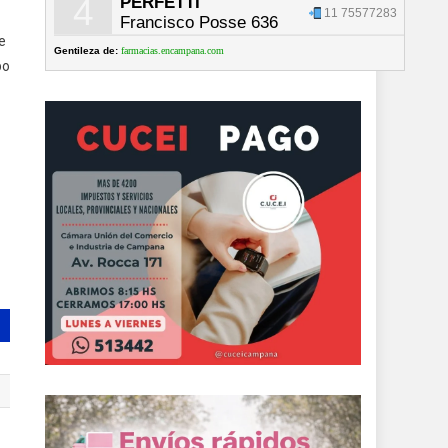
4
PERFETTI
11 75577283
Francisco Posse 636
e
Gentileza de:
farmacias.encampana.com
po