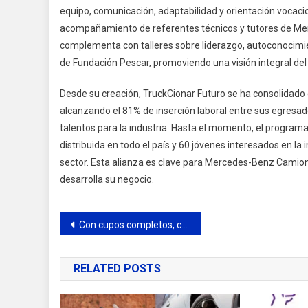
equipo, comunicación, adaptabilidad y orientación vocaci
acompañamiento de referentes técnicos y tutores de Mer
complementa con talleres sobre liderazgo, autoconocimi
de Fundación Pescar, promoviendo una visión integral del 
Desde su creación, TruckCionar Futuro se ha consolidado 
alcanzando el 81% de inserción laboral entre sus egresa
talentos para la industria. Hasta el momento, el programa
distribuida en todo el país y 60 jóvenes interesados en l
sector. Esta alianza es clave para Mercedes-Benz Cam
desarrolla su negocio.
Navegación
Con cupos completos, comenzó el Taller Municipal de Lengua de Señas
de
RELATED POSTS
entradas