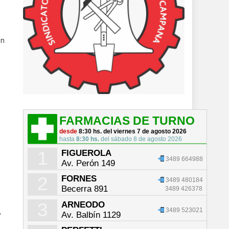
ón
FARMACIAS DE TURNO
desde
8:30 hs. del viernes 7 de agosto 2026
hasta
8:30 hs.
del sábado 8 de agosto 2026
1
FIGUEROLA
3489 664988
Av. Perón 149
2
FORNES
3489 480184
Becerra 891
3489 426378
3
ARNEODO
3489 523021
,
Av. Balbín 1129