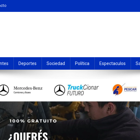
acto
ntes
Deportes
Sociedad
Política
Espectaculos
S