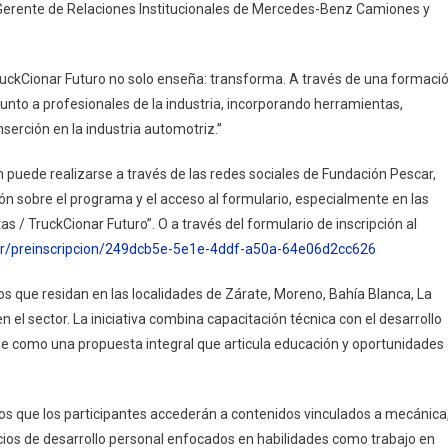
 Gerente de Relaciones Institucionales de Mercedes-Benz Camiones y
TruckCionar Futuro no solo enseña: transforma. A través de una formaci
junto a profesionales de la industria, incorporando herramientas,
nserción en la industria automotriz.”
n puede realizarse a través de las redes sociales de Fundación Pescar,
n sobre el programa y el acceso al formulario, especialmente en las
 / TruckCionar Futuro”. O a través del formulario de inscripción al
.ar/preinscripcion/249dcb5e-5e1e-4ddf-a50a-64e06d2cc626
os que residan en las localidades de Zárate, Moreno, Bahía Blanca, La
l sector. La iniciativa combina capacitación técnica con el desarrollo
se como una propuesta integral que articula educación y oportunidades
os que los participantes accederán a contenidos vinculados a mecánica
acios de desarrollo personal enfocados en habilidades como trabajo en