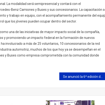
onal. La modalidad será semipresencial y contará con el
cedes-Benz Camiones y Buses y sus concesionarios. La capacitación s
ento y trabajo en equipo, con el acompañamiento permanente del equi
rol que los jóvenes pueden ocupar dentro del sector.
como una de las iniciativas de mayor impacto social de la compañía,
dos y promoviendo un impacto federal en la formación de nuevos
 ha involucrado a más de 25 voluntarios, 10 concesionarios de la red
a industria automotriz, muchos de los que hoy ya se desempeñan en el
iones y Buses como empresa comprometida con la comunidad donde
Se anunció la 6ª edición de la Feria del Libro de Campana: será el 6 y 7 de junio