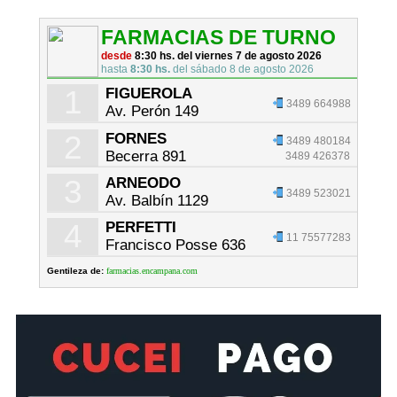
FARMACIAS DE TURNO
desde
8:30 hs. del viernes 7 de agosto 2026
hasta
8:30 hs.
del sábado 8 de agosto 2026
1
FIGUEROLA
3489 664988
Av. Perón 149
2
FORNES
3489 480184
Becerra 891
3489 426378
3
ARNEODO
3489 523021
Av. Balbín 1129
4
PERFETTI
11 75577283
Francisco Posse 636
Gentileza de:
farmacias.encampana.com