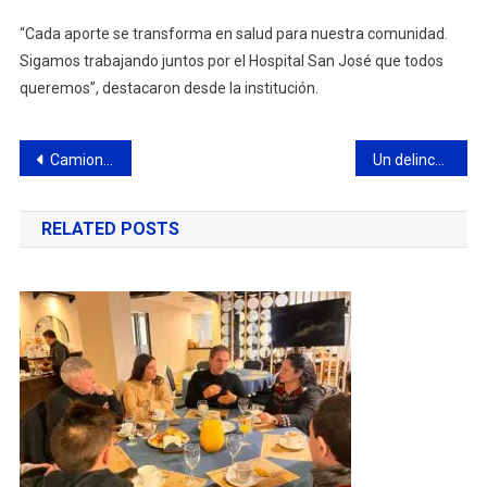
“Cada aporte se transforma en salud para nuestra comunidad.
Sigamos trabajando juntos por el Hospital San José que todos
queremos”, destacaron desde la institución.
Navegación
Camioneros realizó una olla popular en el barrio San Cayetano
Un delincuente murió tras intentar asaltar a un conductor de una aplicación en el B° Dignidad
de
RELATED POSTS
entradas