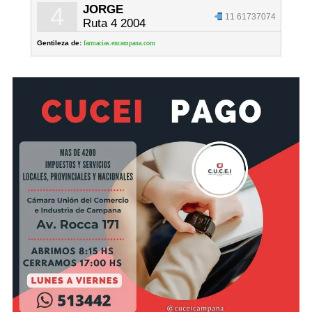
4
JORGE
11 61737074
Ruta 4 2004
Gentileza de:
farmacias.encampana.com