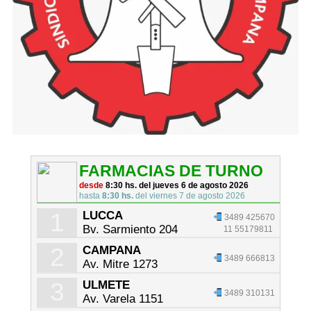
FARMACIAS DE TURNO
desde
8:30 hs. del jueves 6 de agosto 2026
hasta
8:30 hs.
del viernes 7 de agosto 2026
1
LUCCA
3489 425670
Bv. Sarmiento 204
11 55179811
2
CAMPANA
3489 666813
Av. Mitre 1273
3
ULMETE
3489 310131
Av. Varela 1151