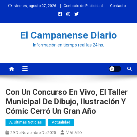
Skip
viernes, agosto 07, 2026
Contacto de Publicidad
Contacto
to
content
El Campanense Diario
Información en tiempo real las 24 hs.
Con Un Concurso En Vivo, El Taller
Municipal De Dibujo, Ilustración Y
Cómic Cerró Un Gran Año
A. Ultimas Noticias
Actualidad
Mariano
29 De Noviembre De 2025