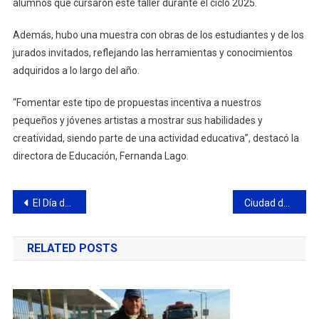
alumnos que cursaron este taller durante el ciclo 2025.
Además, hubo una muestra con obras de los estudiantes y de los
jurados invitados, reflejando las herramientas y conocimientos
adquiridos a lo largo del año.
“Fomentar este tipo de propuestas incentiva a nuestros
pequeños y jóvenes artistas a mostrar sus habilidades y
creatividad, siendo parte de una actividad educativa”, destacó la
directora de Educación, Fernanda Lago.
Navegación
El Día de la Música se celebró con un gran encuentro coral
Ciudad de Campana es el primer finalista del Torneo Clausura de la ABZC
de
RELATED POSTS
entradas