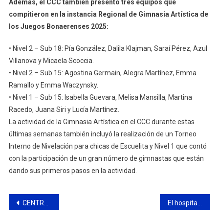
Además, el CCC también presentó tres equipos que
compitieron en la instancia Regional de Gimnasia Artística de
los Juegos Bonaerenses 2025:
• Nivel 2 – Sub 18: Pía González, Dalila Klajman, Saraí Pérez, Azul
Villanova y Micaela Scoccia.
• Nivel 2 – Sub 15: Agostina Germain, Alegra Martínez, Emma
Ramallo y Emma Waczynsky.
• Nivel 1 – Sub 15: Isabella Guevara, Melisa Mansilla, Martina
Racedo, Juana Siri y Lucía Martínez.
La actividad de la Gimnasia Artística en el CCC durante estas
últimas semanas también incluyó la realización de un Torneo
Interno de Nivelación para chicas de Escuelita y Nivel 1 que contó
con la participación de un gran número de gimnastas que están
dando sus primeros pasos en la actividad.
Navegación
CENTRO DE JUBILADOS Y PENSIONADOS “ILUSION DE LA TERCERA EDAD”: EDICTO ASAMBLEA GENERAL ORDINARIA
El hospital municipal aplicará la vacuna contra el Dengue de forma gratuita