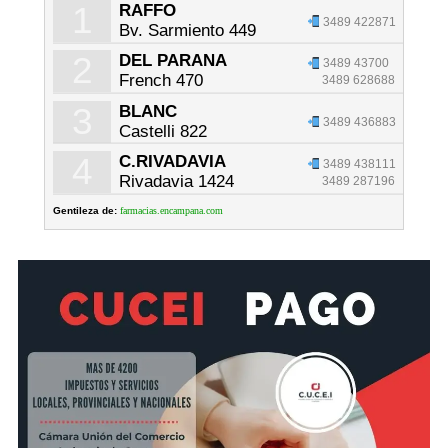
1
RAFFO
3489 422871
Bv. Sarmiento 449
2
DEL PARANA
3489 43700
French 470
3489 628688
3
BLANC
3489 436883
Castelli 822
4
C.RIVADAVIA
3489 438111
Rivadavia 1424
3489 287196
Gentileza de:
farmacias.encampana.com