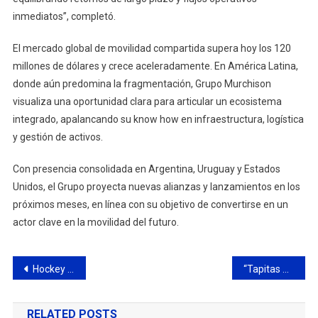
inmediatos”, completó.
El mercado global de movilidad compartida supera hoy los 120
millones de dólares y crece aceleradamente. En América Latina,
donde aún predomina la fragmentación, Grupo Murchison
visualiza una oportunidad clara para articular un ecosistema
integrado, apalancando su know how en infraestructura, logística
y gestión de activos.
Con presencia consolidada en Argentina, Uruguay y Estados
Unidos, el Grupo proyecta nuevas alianzas y lanzamientos en los
próximos meses, en línea con su objetivo de convertirse en un
actor clave en la movilidad del futuro.
Navegación
Hockey Femenino Campana Boat Club vs. Universidad de La Plata
“Tapitas Solidarias” para el hospital Garrahan
de
RELATED POSTS