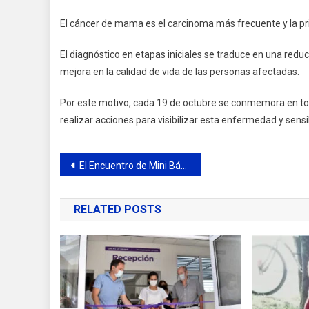
El cáncer de mama es el carcinoma más frecuente y la p
El diagnóstico en etapas iniciales se traduce en una reduc
mejora en la calidad de vida de las personas afectadas.
Por este motivo, cada 19 de octubre se conmemora en tod
realizar acciones para visibilizar esta enfermedad y sens
Navegación
El Encuentro de Mini Básquet del Club Ciudad de Campana volvió a ser un éxito
de
RELATED POSTS
entradas