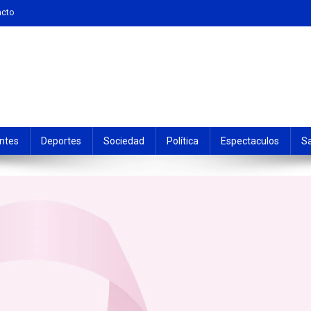
acto
ntes
Deportes
Sociedad
Política
Espectaculos
S