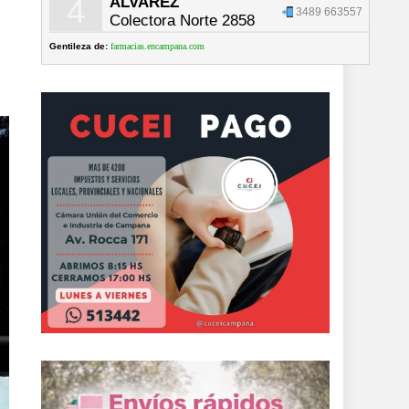
4
ALVAREZ
3489 663557
Colectora Norte 2858
Gentileza de:
farmacias.encampana.com