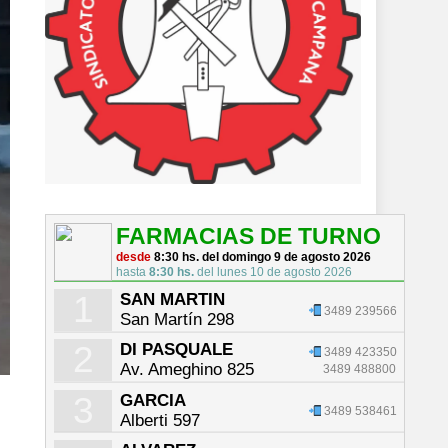
FARMACIAS DE TURNO
desde
8:30 hs. del domingo 9 de agosto 2026
hasta
8:30 hs.
del lunes 10 de agosto 2026
1
SAN MARTIN
3489 239566
San Martín 298
2
DI PASQUALE
3489 423350
Av. Ameghino 825
3489 488800
3
GARCIA
3489 538461
Alberti 597