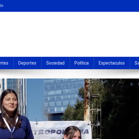
to
ntes
Deportes
Sociedad
Política
Espectaculos
S