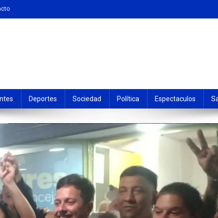
acto
ntes
Deportes
Sociedad
Política
Espectaculos
S