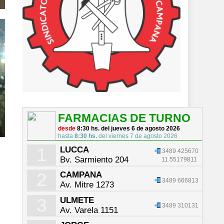
FARMACIAS DE TURNO
desde
8:30 hs. del jueves 6 de agosto 2026
hasta
8:30 hs.
del viernes 7 de agosto 2026
1
LUCCA
3489 425670
Bv. Sarmiento 204
11 55179811
2
CAMPANA
3489 666813
Av. Mitre 1273
3
ULMETE
3489 310131
Av. Varela 1151