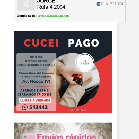
4
JORGE
11 61737074
Ruta 4 2004
Gentileza de:
farmacias.encampana.com