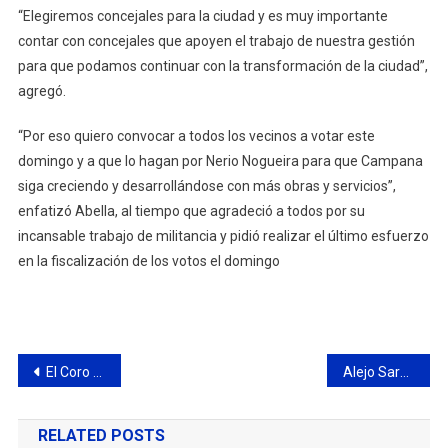
“Elegiremos concejales para la ciudad y es muy importante
contar con concejales que apoyen el trabajo de nuestra gestión
para que podamos continuar con la transformación de la ciudad”,
agregó.
“Por eso quiero convocar a todos los vecinos a votar este
domingo y a que lo hagan por Nerio Nogueira para que Campana
siga creciendo y desarrollándose con más obras y servicios”,
enfatizó Abella, al tiempo que agradeció a todos por su
incansable trabajo de militancia y pidió realizar el último esfuerzo
en la fiscalización de los votos el domingo
Navegación
El Coro Polifónico Municipal de Campana celebró su 57° aniversario con un concierto en el Pedro Barbero
Alejo Sarna: “Le pedimos que el domingo nos acompañen con su voto para frenar a Milei”
de
RELATED POSTS