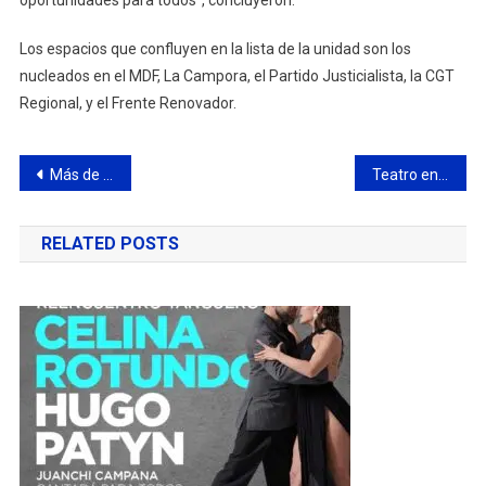
Los espacios que confluyen en la lista de la unidad son los
nucleados en el MDF, La Campora, el Partido Justicialista, la CGT
Regional, y el Frente Renovador.
Navegación
Más de 600 vecinos finalizaron su capacitación en el Centro Municipal de Oficios
Teatro en vacaciones: desde mañana se entregan las entradas para la obra “Aliados de tu corazón”
de
RELATED POSTS
entradas