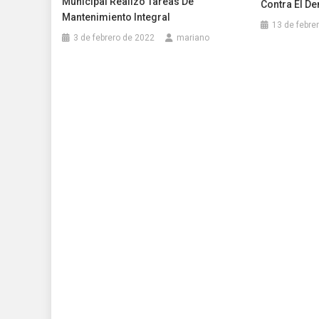
Municipal Realizó Tareas De
Contra El D
Mantenimiento Integral
13 de febre
3 de febrero de 2022
mariano