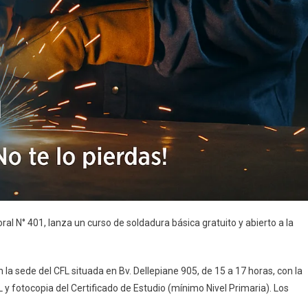
al N° 401, lanza un curso de soldadura básica gratuito y abierto a la
en la sede del CFL situada en Bv. Dellepiane 905, de 15 a 17 horas, con la
 y fotocopia del Certificado de Estudio (mínimo Nivel Primaria). Los