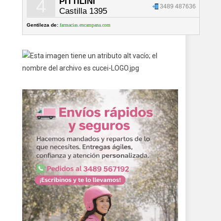
4
PITTILINI
3489 487636
Castilla 1395
Gentileza de:
farmacias.encampana.com