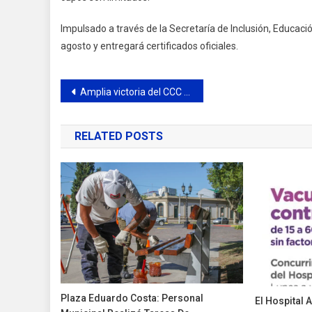
Impulsado a través de la Secretaría de Inclusión, Educac
agosto y entregará certificados oficiales.
Navegación
Amplia victoria del CCC en el Torneo Femenino de la URBA
de
RELATED POSTS
entradas
Plaza Eduardo Costa: Personal
El Hospital 