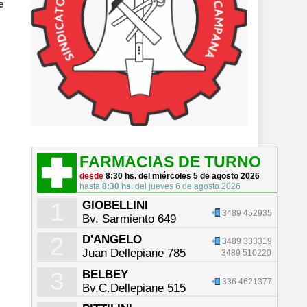
e
FARMACIAS DE TURNO
desde
8:30 hs. del miércoles 5 de agosto 2026
hasta
8:30 hs.
del jueves 6 de agosto 2026
1
GIOBELLINI
3489 452935
Bv. Sarmiento 649
2
D'ANGELO
3489 333319
Juan Dellepiane 785
3489 510220
3
BELBEY
336 4621377
Bv.C.Dellepiane 515