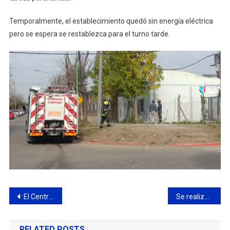
Temporalmente, el establecimiento quedó sin energía eléctrica
pero se espera se restablezca para el turno tarde.
Navegación
El Centro de Desarrollo Infantil recibió la visita de los Bomberos Voluntarios
Se realizan trabajos sobre la red de agua
de
RELATED POSTS