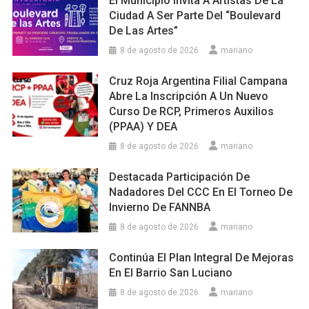
El Municipio Invita A Artistas De La
Ciudad A Ser Parte Del “Boulevard
De Las Artes”
8 de agosto de 2026
mariano
Cruz Roja Argentina Filial Campana
Abre La Inscripción A Un Nuevo
Curso De RCP, Primeros Auxilios
(PPAA) Y DEA
8 de agosto de 2026
mariano
Destacada Participación De
Nadadores Del CCC En El Torneo De
Invierno De FANNBA
8 de agosto de 2026
mariano
Continúa El Plan Integral De Mejoras
En El Barrio San Luciano
8 de agosto de 2026
mariano