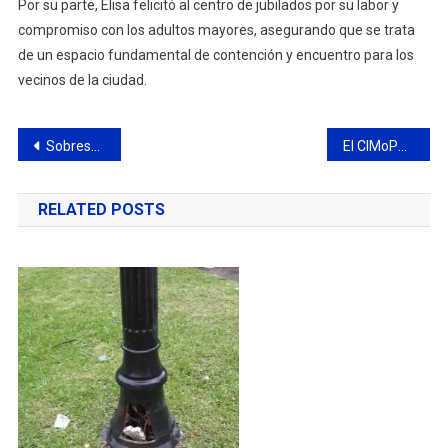
Por su parte, Elisa felicitó al centro de jubilados por su labor y
compromiso con los adultos mayores, asegurando que se trata
de un espacio fundamental de contención y encuentro para los
vecinos de la ciudad.
Navegación
Sobresaliente actuación de gimnastas del CCC en el Torneo Metropolitano por Aparatos
El CIMoPU fue clave para la detención de dos jóvenes que habían robado en un comercio
de
RELATED POSTS
entradas