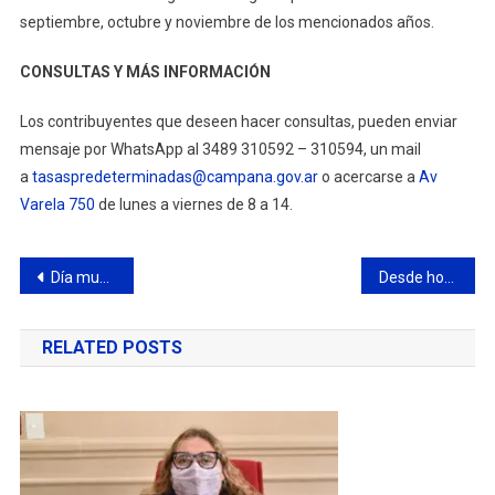
septiembre, octubre y noviembre de los mencionados años.
CONSULTAS Y MÁS INFORMACIÓN
Los contribuyentes que deseen hacer consultas, pueden enviar
mensaje por WhatsApp al 3489 310592 – 310594, un mail
a
tasaspredeterminadas@campana.gov.ar
o acercarse a
Av
Varela 750
de lunes a viernes de 8 a 14.
Navegación
Día mundial de la Celiaquía: por qué se conmemora hoy y cómo detectar esta enfermedad
Desde hoy, la sociedad de fomento del barrio Sarmiento celebra su 40º aniversario
de
RELATED POSTS
entradas