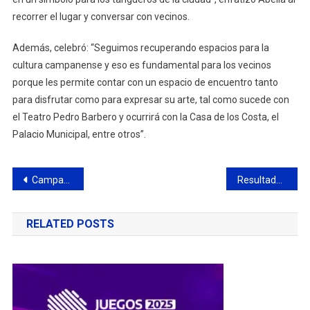
recorrer el lugar y conversar con vecinos.
Además, celebró: “Seguimos recuperando espacios para la
cultura campanense y eso es fundamental para los vecinos
porque les permite contar con un espacio de encuentro tanto
para disfrutar como para expresar su arte, tal como sucede con
el Teatro Pedro Barbero y ocurrirá con la Casa de los Costa, el
Palacio Municipal, entre otros”.
Navegación
Campana recibirá fondos de la Provincia para combatir la inseguridad
Resultados del hockey del CBC
de
RELATED POSTS
entradas