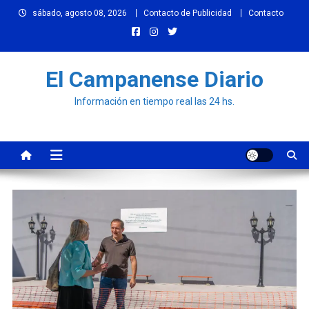
Skip
sábado, agosto 08, 2026
Contacto de Publicidad
Contacto
to
content
El Campanense Diario
Información en tiempo real las 24 hs.