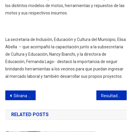
los distintos modelos de motos, herramientas y repuestos de las
motos y sus respectivos insumos.
La secretaria de Inclusión, Educación y Cultura del Municipio, Elisa
Abella – que acompañó la capacitación junto a la subsecretaria
de Cultura y Educación, Nancy Bianchi, y la directora de
Educación, Fernanda Lago- destacó la importancia de seguir
brindando herramientas a los vecinos para que puedan ingresar
al mercado laboral y también desarrollar sus propios proyectos.
Navegación
Silvana Hernández se impuso en la 3ª edición de “Duggan Corre”
Resultados del hockey del CBC
de
RELATED POSTS
entradas