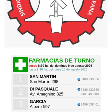
FARMACIAS DE TURNO
desde
8:30 hs. del domingo 9 de agosto 2026
hasta
8:30 hs.
del lunes 10 de agosto 2026
1
SAN MARTIN
3489 239566
San Martín 298
2
DI PASQUALE
3489 423350
Av. Ameghino 825
3489 488800
3
GARCIA
3489 538461
Alberti 597