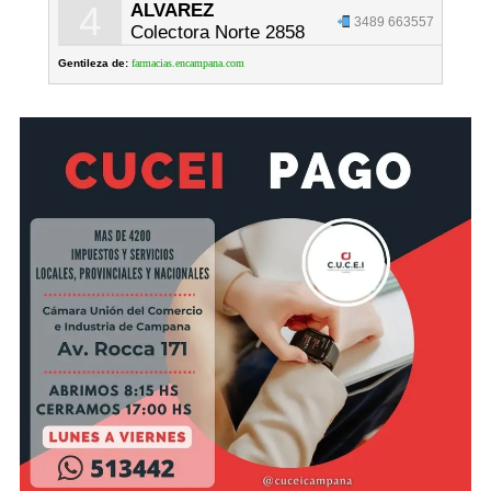
4
ALVAREZ
3489 663557
Colectora Norte 2858
Gentileza de:
farmacias.encampana.com