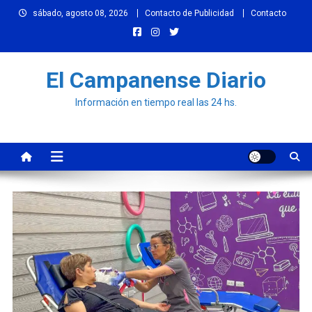
Skip
sábado, agosto 08, 2026
Contacto de Publicidad
Contacto
to
content
El Campanense Diario
Información en tiempo real las 24 hs.