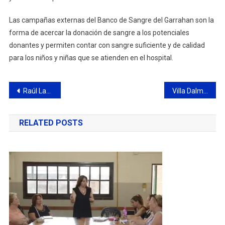
Las campañas externas del Banco de Sangre del Garrahan son la
forma de acercar la donación de sangre a los potenciales
donantes y permiten contar con sangre suficiente y de calidad
para los niños y niñas que se atienden en el hospital.
Navegación
Raúl Lavié se presentará el sábado 15 en el teatro Pedro Barbero
Villa Dalmine inicia el torneo enfrentando de local a Ferrocarril Midland
de
RELATED POSTS
entradas