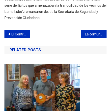
serie de ilícitos que amenazaban la tranquilidad de los vecinos del
barrio Lubo”, remarcaron desde la Secretaría de Seguridad y
Prevención Ciudadana.
Navegación
El Centro de reciclaje Municipal suma equipamiento
La comunidad de luto por la muerte de 4 niños en un trágico incendio
de
RELATED POSTS
entradas