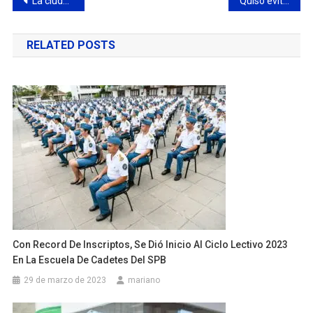
Navegación
La ciudad celebrará el Año Nuevo Chino con una fiesta en la Costanera
Quiso evitar un control policial en Lima y su compañero tenia pedido de captura por amenazas agravadas y tenencia ilegal de arma de guerra
de
RELATED POSTS
entradas
Con Record De Inscriptos, Se Dió Inicio Al Ciclo Lectivo 2023
En La Escuela De Cadetes Del SPB
29 de marzo de 2023
mariano