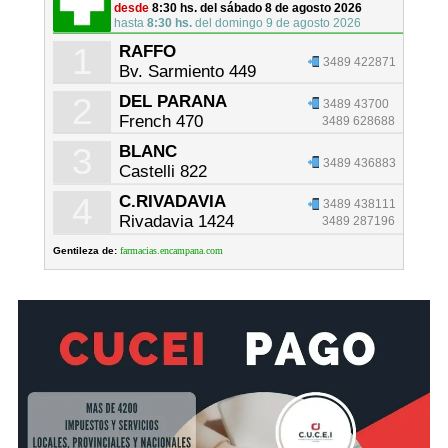
desde
8:30 hs. del sábado 8 de agosto 2026
hasta
8:30 hs.
del domingo 9 de agosto 2026
1
RAFFO
3489 422871
Bv. Sarmiento 449
2
DEL PARANA
3489 43700
French 470
3489 628688
3
BLANC
3489 436883
Castelli 822
4
C.RIVADAVIA
3489 438111
Rivadavia 1424
3489 287196
Gentileza de:
farmacias.encampana.com