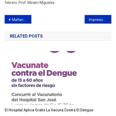
febrero. Prof. Miriam Migueles.
Navegación
Mañana los Reyes Magos llenarán de magia e ilusión la Costanera
Impresionante vuelco en ruta Panamericana Km 74: afortunadamente no hubo heridos
de
RELATED POSTS
entradas
El Hospital Aplica Gratis La Vacuna Contra El Dengue