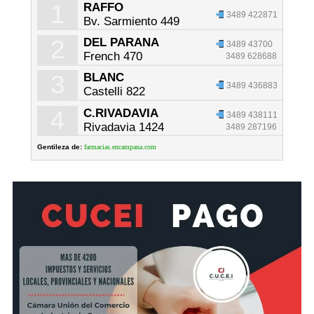
1
RAFFO
3489 422871
Bv. Sarmiento 449
2
DEL PARANA
3489 43700
French 470
3489 628688
3
BLANC
3489 436883
Castelli 822
4
C.RIVADAVIA
3489 438111
Rivadavia 1424
3489 287196
Gentileza de:
farmacias.encampana.com