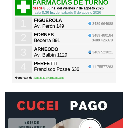
FARMACIAS DE TURNO
desde
8:30 hs. del viernes 7 de agosto 2026
hasta
8:30 hs.
del sábado 8 de agosto 2026
1
FIGUEROLA
3489 664988
Av. Perón 149
2
FORNES
3489 480184
Becerra 891
3489 426378
3
ARNEODO
3489 523021
Av. Balbín 1129
4
PERFETTI
11 75577283
Francisco Posse 636
Gentileza de:
farmacias.encampana.com