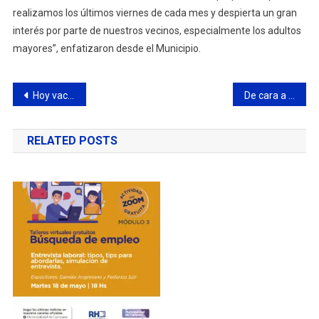
realizamos los últimos viernes de cada mes y despierta un gran
interés por parte de nuestros vecinos, especialmente los adultos
mayores”, enfatizaron desde el Municipio.
Navegación
Hoy vacunarán a mascotas contra la rabia en la Plaza 1° de Mayo
De cara a las fiestas, el Municipio presentó la campaña “Más luces, menos ruido”
de
RELATED POSTS
entradas