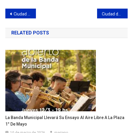
Navegación
Ciudad de Campana fue subcampeón en el Torneo Femenino U16 de la ABZC
Ciudad de Campana se coronó campeón en el Torneo Nacional de Mar de Ajó
de
RELATED POSTS
entradas
La Banda Municipal Llevará Su Ensayo Al Aire Libre A La Plaza
1° De Mayo
10 de marzo de 2026
mariano