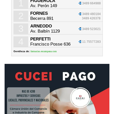
1
FIGUEROLA
3489 664988
Av. Perón 149
2
FORNES
3489 480184
Becerra 891
3489 426378
3
ARNEODO
3489 523021
Av. Balbín 1129
4
PERFETTI
11 75577283
Francisco Posse 636
Gentileza de:
farmacias.encampana.com