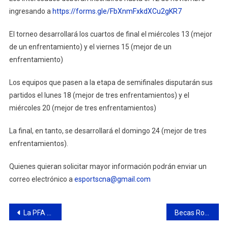
ingresando a
https://forms.gle/FbXnmFxkdXCu2gKR7
El torneo desarrollará los cuartos de final el miércoles 13 (mejor
de un enfrentamiento) y el viernes 15 (mejor de un
enfrentamiento)
Los equipos que pasen a la etapa de semifinales disputarán sus
partidos el lunes 18 (mejor de tres enfrentamientos) y el
miércoles 20 (mejor de tres enfrentamientos)
La final, en tanto, se desarrollará el domingo 24 (mejor de tres
enfrentamientos).
Quienes quieran solicitar mayor información podrán enviar un
correo electrónico a
esportscna@gmail.com
Navegación
La PFA desarticuló una organización criminal dedicada a realizar estafas millonarias a través de Home banking
Becas Roberto Rocca: más de 400 estudiantes de Campana y Zárate reconocidos por su mérito