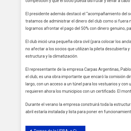
competición y que el socio pueda disfrutar y llevar a cabo
El presidente además destacó el “acompañamiento del so
tratamos de administrar el dinero del club como si fuera 
logramos afrontar el pago del 50% con dinero genuino, pa
El club inició una pequeña obra civil (para colocar los an
no afectar a los socios que utilizan la pileta descubiert
estructura y la climatización.
El representante de la empresa Carpas Argentinas, Pablo V
el club; es una obra importante que encaró la comisión 
largo, con un acceso a un túnel para los vestuarios y con
requieren ahora los municipios con un certificado. El mo
Durante el verano la empresa construirá toda la estructu
abril estaría instalada y lista para poner en funcionamiento
Torneo de la URBA: a Ciudad de Campana le faltó muy poco para la final