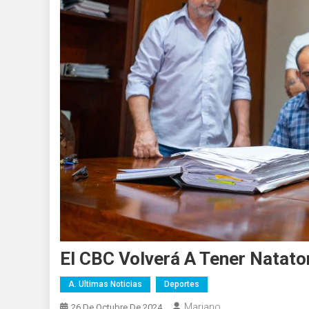
El CBC Volverá A Tener Natato
A. Ultimas Noticias
Deportes
Mariano
26 De Octubre De 2024