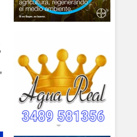
a
a
ne