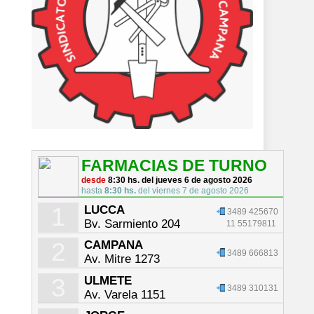
FARMACIAS DE TURNO
desde
8:30 hs. del jueves 6 de agosto 2026
hasta
8:30 hs.
del viernes 7 de agosto 2026
1
LUCCA
3489 425670
Bv. Sarmiento 204
11 55179811
2
CAMPANA
3489 666813
Av. Mitre 1273
3
ULMETE
3489 310131
Av. Varela 1151