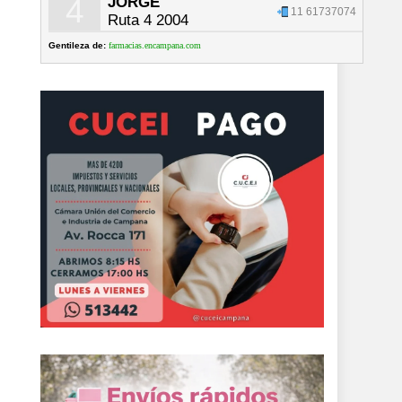
4
JORGE
11 61737074
Ruta 4 2004
Gentileza de:
farmacias.encampana.com