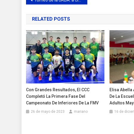
Navegación
de
RELATED POSTS
entradas
Con Grandes Resultados, El CCC
Elisa Abella
Completó La Primera Fase Del
De La Escue
Campeonato De Inferiores De La FMV
Adultos May
26 de mayo de 2023
mariano
16 de dicie