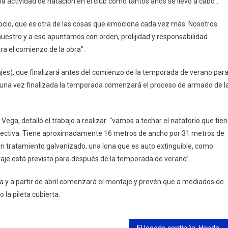
 la actividad de natación en el club como tantos años se llevó a cabo”.
cio, que es otra de las cosas que emociona cada vez más. Nosotros
nuestro y a eso apuntamos con orden, prolijidad y responsabilidad
ra el comienzo de la obra”.
clajes), que finalizará antes del comienzo de la temporada de verano par
a y una vez finalizada la temporada comenzará el proceso de armado de l
ega, detalló el trabajo a realizar: “vamos a techar el natatorio que tie
directiva. Tiene aproximadamente 16 metros de ancho por 31 metros de
 un tratamiento galvanizado, una lona que es auto extinguible, como
ntaje está previsto para después de la temporada de verano”.
ra y a partir de abril comenzará el montaje y prevén que a mediados de
 la pileta cubierta.
El legado continúa: Honda Motor de Argentina lanza la nueva Tornado XR300L