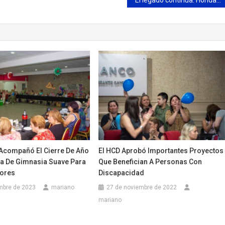
 Acompañó El Cierre De Año
El HCD Aprobó Importantes Proyectos
la De Gimnasia Suave Para
Que Benefician A Personas Con
ores
Discapacidad
mbre de 2023
mariano
27 de noviembre de 2022
mariano