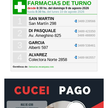
FARMACIAS DE TURNO
desde
8:30 hs. del domingo 9 de agosto 2026
hasta
8:30 hs.
del lunes 10 de agosto 2026
1
SAN MARTIN
3489 239566
San Martín 298
2
DI PASQUALE
3489 423350
Av. Ameghino 825
3489 488800
3
GARCIA
3489 538461
Alberti 597
4
ALVAREZ
3489 663557
Colectora Norte 2858
Gentileza de:
farmacias.encampana.com