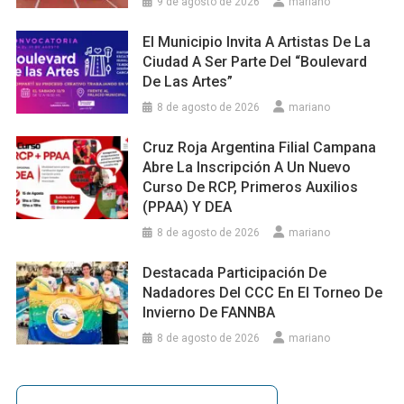
9 de agosto de 2026
mariano
El Municipio Invita A Artistas De La
Ciudad A Ser Parte Del “Boulevard
De Las Artes”
8 de agosto de 2026
mariano
Cruz Roja Argentina Filial Campana
Abre La Inscripción A Un Nuevo
Curso De RCP, Primeros Auxilios
(PPAA) Y DEA
8 de agosto de 2026
mariano
Destacada Participación De
Nadadores Del CCC En El Torneo De
Invierno De FANNBA
8 de agosto de 2026
mariano