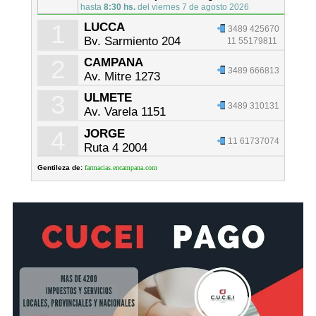
hasta
8:30 hs.
del viernes 7 de agosto 2026
1
LUCCA
3489 425670
Bv. Sarmiento 204
11 55179811
2
CAMPANA
3489 666813
Av. Mitre 1273
3
ULMETE
3489 310131
Av. Varela 1151
4
JORGE
11 61737074
Ruta 4 2004
Gentileza de:
farmacias.encampana.com