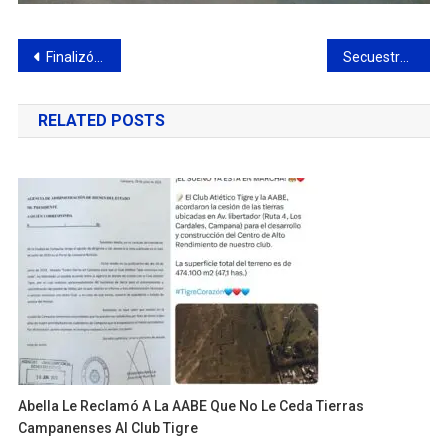
Navegación
Finalizó el curso de fotografía con celular para emprendedores
Secuestran dos caballos sueltos en la Costanera
de
RELATED POSTS
entradas
Abella Le Reclamó A La AABE Que No Le Ceda Tierras
Campanenses Al Club Tigre