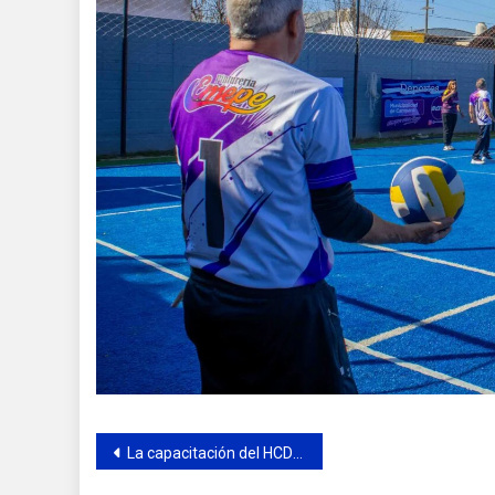
Navegación
La capacitación del HCD sobre discapacidad se podrá ver por Youtube