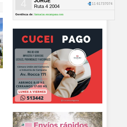
4
JORGE
11 61737074
Ruta 4 2004
Gentileza de:
farmacias.encampana.com