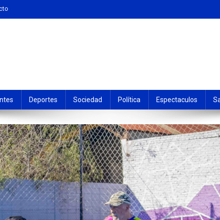
cto
ntes
Deportes
Sociedad
Política
Espectaculos
S