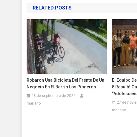
de
RELATED POSTS
entradas
Robaron Una Bicicleta Del Frente De Un
El Equipo De
Negocio En El Barrio Los Pioneros
8 Resultó G
“Adolescenc
28 de septiembre de 2025
27 de novi
mariano
mariano