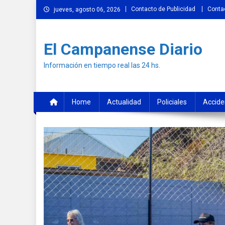
Skip
Contacto de Publicidad
Conta
jueves, agosto 06, 2026
to
content
El Campanense Diario
Información en tiempo real las 24 hs.
Home
Actualidad
Policiales
Accide