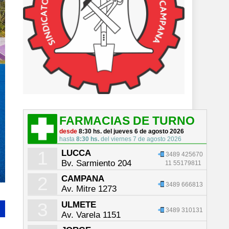
FARMACIAS DE TURNO
desde
8:30 hs. del jueves 6 de agosto 2026
hasta
8:30 hs.
del viernes 7 de agosto 2026
1
LUCCA
3489 425670
Bv. Sarmiento 204
11 55179811
2
CAMPANA
3489 666813
Av. Mitre 1273
3
ULMETE
3489 310131
Av. Varela 1151