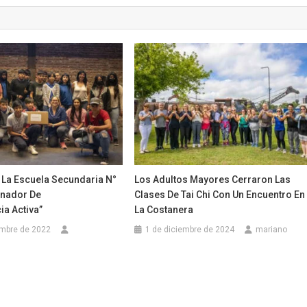
 La Escuela Secundaria N°
Los Adultos Mayores Cerraron Las
anador De
Clases De Tai Chi Con Un Encuentro En
ia Activa”
La Costanera
embre de 2022
1 de diciembre de 2024
mariano