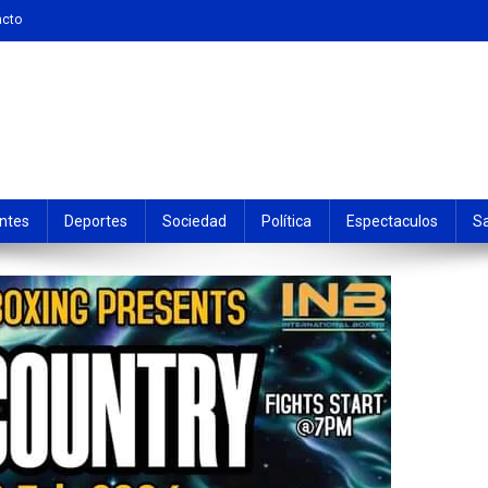
acto
ntes
Deportes
Sociedad
Política
Espectaculos
S