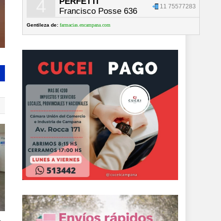
4
PERFETTI
11 75577283
Francisco Posse 636
Gentileza de:
farmacias.encampana.com