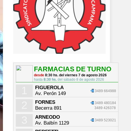
FARMACIAS DE TURNO
desde
8:30 hs. del viernes 7 de agosto 2026
hasta
8:30 hs.
del sábado 8 de agosto 2026
1
FIGUEROLA
3489 664988
Av. Perón 149
2
FORNES
3489 480184
Becerra 891
3489 426378
3
ARNEODO
3489 523021
Av. Balbín 1129