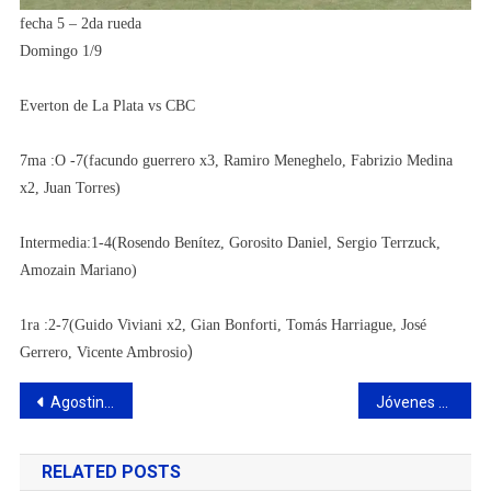
fecha 5 – 2da rueda
Domingo 1/9
Everton de La Plata vs CBC
7ma :O -7(facundo guerrero x3, Ramiro Meneghelo, Fabrizio Medina
x2, Juan Torres)
Intermedia:1-4(Rosendo Benítez, Gorosito Daniel, Sergio Terrzuck,
Amozain Mariano)
1ra :2-7(Guido Viviani x2, Gian Bonforti, Tomás Harriague, José
)
Gerrero, Vicente Ambrosio
Navegación
Agostina Hein brindó una charla insipiracional a jóvenes de la ciudad
Jóvenes de la Escuela Municipal de Música disfrutaron de un concierto en CABA
de
RELATED POSTS
entradas