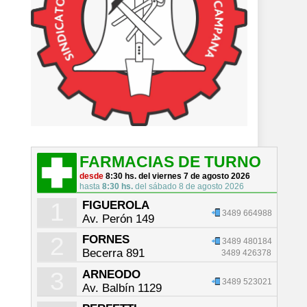
FARMACIAS DE TURNO
desde
8:30 hs. del viernes 7 de agosto 2026
hasta
8:30 hs.
del sábado 8 de agosto 2026
1
FIGUEROLA
3489 664988
Av. Perón 149
2
FORNES
3489 480184
Becerra 891
3489 426378
3
ARNEODO
3489 523021
Av. Balbín 1129