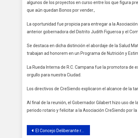
algunos de los proyectos en curso entre los que figura p
que aún quedan Bonos por vender.,
La oportunidad fue propicia para entregar a la Asociación
anterior gobernadora del Distrito Judith Figueroa y el Comi
Se destaca en dicha distinción el abordaje de la Salud Ma
trabajan ad honorem en un Programa de Nutrición y Esti
La Rueda Interna de R.C. Campana fue la promotora de e
orgullo para nuestra Ciudad.
Los directivos de CreSiendo explicaron el alcance de la tar
Al final de la reunión, el Gobernador Gilabert hizo uso de 
periodo rotario y felicitar a la Asociación CreSiendo por 
Navegación
El Concejo Deliberante realizará una importante capacitación sobre discapacidad