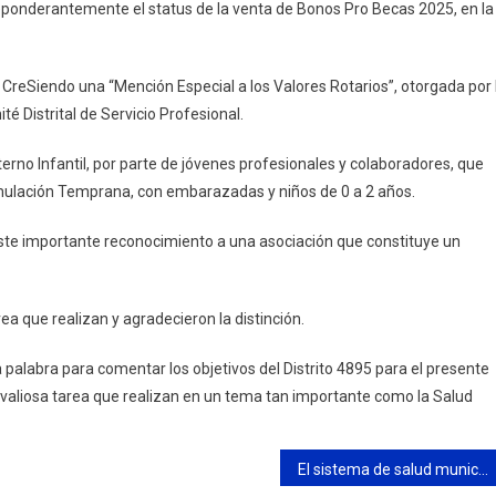
reponderantemente el status de la venta de Bonos Pro Becas 2025, en la
 CreSiendo una “Mención Especial a los Valores Rotarios”, otorgada por 
té Distrital de Servicio Profesional.
terno Infantil, por parte de jóvenes profesionales y colaboradores, que
mulación Temprana, con embarazadas y niños de 0 a 2 años.
ste importante reconocimiento a una asociación que constituye un
ea que realizan y agradecieron la distinción.
la palabra para comentar los objetivos del Distrito 4895 para el presente
la valiosa tarea que realizan en un tema tan importante como la Salud
El sistema de salud municipal atiende cada vez más vecinos en los CAPS