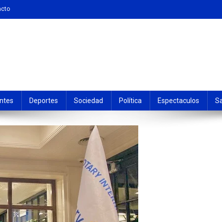
acto
ntes
Deportes
Sociedad
Política
Espectaculos
S