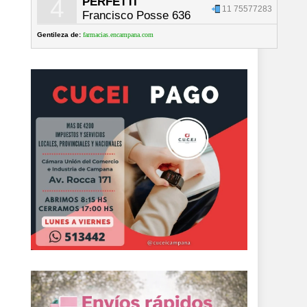
4
PERFETTI
11 75577283
Francisco Posse 636
Gentileza de:
farmacias.encampana.com