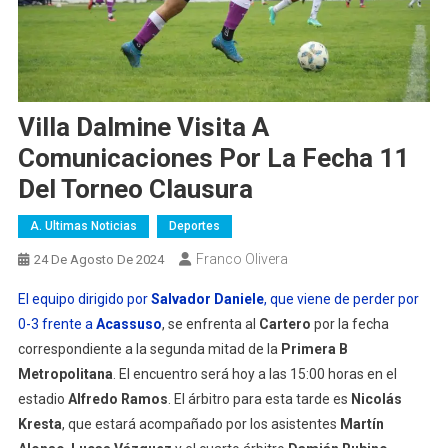
Villa Dalmine Visita A
Comunicaciones Por La Fecha 11
Del Torneo Clausura
A. Ultimas Noticias
Deportes
Franco Olivera
24 De Agosto De 2024
El equipo dirigido por
Salvador Daniele
, que viene de perder por
0-3 frente a
Acassuso
, se enfrenta al
Cartero
por la fecha
correspondiente a la segunda mitad de la
Primera B
Metropolitana
. El encuentro será hoy a las 15:00 horas en el
estadio
Alfredo Ramos
. El árbitro para esta tarde es
Nicolás
Kresta
, que estará acompañado por los asistentes
Martín